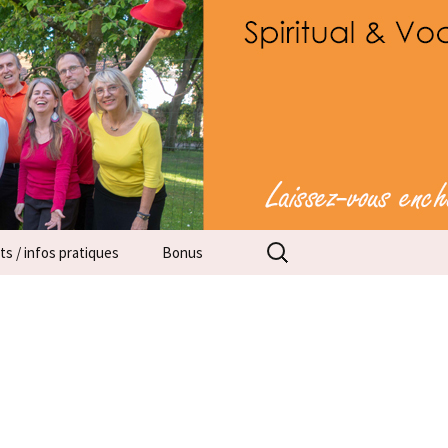
 capella
Rechercher :
s / infos pratiques
Bonus
ts
ations pratiques
 réservé membres
Adresses courriel
Cathie