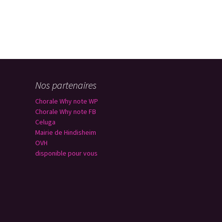
Nos partenaires
Chorale Why note WP
Chorale Why note FB
Celuga
Mairie de Hindisheim
OVH
disponible pour vous
n
a