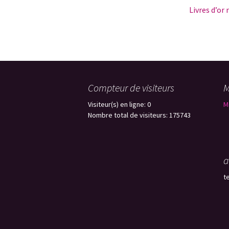
Livres d’or
Trombinos
Ce qui nous
Galerie pho
Compteur de visiteurs
M
Visiteur(s) en ligne: 0
M
Nombre total de visiteurs: 175743
a
t