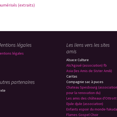
 numérisés (extraits)
cope
 fait chanter
to
entions légales
Les liens vers les sites
amis
entions légales
Alsace Culture
Als'Agoué (association) fb
Asia (les Amis de SIster Amili)
Caritas
utres partenaires
Compagnie sac à puces
Chateau Spesbourg (associatio
exte
pour la renovation du)
Les amis des châteaux d'Ottrott
Djule djule (association)
Enfants espoir du monde-Tukud
Flames Gospel Choir