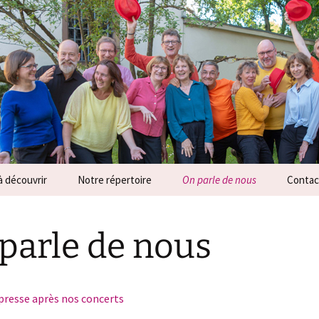
ensemble vocal a
à découvrir
Notre répertoire
On parle de nous
Contact
-nous ?
Notre répertoire
La presse parle de nous
Contac
parle de nous
de MélodHin
Extraits audio
Extraits du livre d’or
Inform
oncerts
Extraits vidéo
Espace
 presse après nos concerts
es