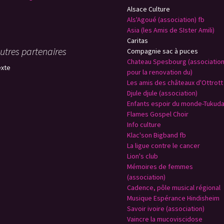
Alsace Culture
Als'Agoué (association) fb
Asia (les Amis de SIster Amili)
Caritas
utres partenaires
Compagnie sac à puces
Chateau Spesbourg (associatio
exte
pour la renovation du)
Les amis des châteaux d'Ottrott
Djule djule (association)
Enfants espoir du monde-Tukud
Flames Gospel Choir
Info culture
Klac'son Bigband fb
La ligue contre le cancer
Lion's club
Mémoires de femmes
(association)
Cadence, pôle musical régional
Musique Espérance Hindisheim
Savoir ivoire (association)
Vaincre la mucoviscidose