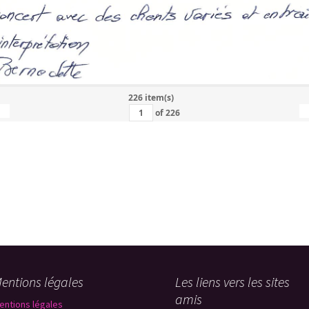
cope
 fait chanter
to
226 item(s)
of
226
entions légales
Les liens vers les sites
amis
entions légales