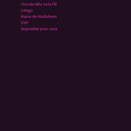
Chorale Why note FB
Celuga
Mairie de Hindisheim
OVH
disponible pour vous
n
a