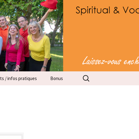
 capella
Rechercher :
s / infos pratiques
Bonus
ts
ations pratiques
 réservé membres
Adresses courriel
Cathie