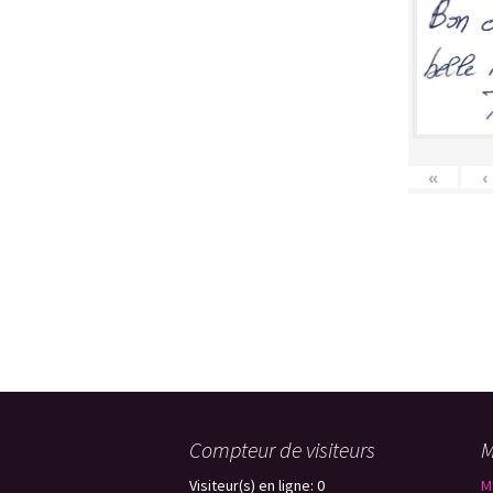
Trombinos
Ce qui nous
Galerie pho
«
‹
Compteur de visiteurs
M
Visiteur(s) en ligne: 0
M