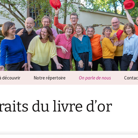
ensemble vocal a
à découvrir
Notre répertoire
On parle de nous
Contact
-nous ?
Notre répertoire
La presse parle de nous
Contac
raits du livre d’or
de MélodHin
Extraits audio
Extraits du livre d’or
Inform
oncerts
Extraits vidéo
Espace
es