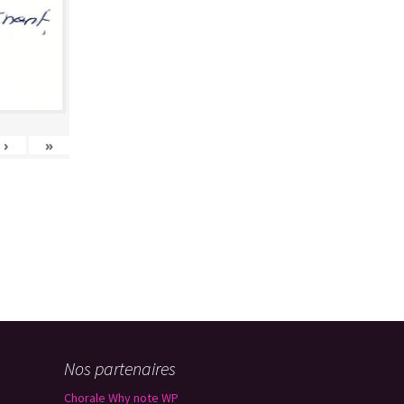
›
»
Nos partenaires
Chorale Why note WP