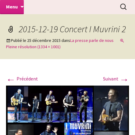
Aller
Recherc
Mélodhin ensemble vocal a
Menu
au
capella
contenu
2015-12-19 Concert I Muvrini 2
Publié le
25 décembre 2015
dans
La presse parle de nous
Pleine résolution (1334 × 1001)
←
→
Précédent
Suivant